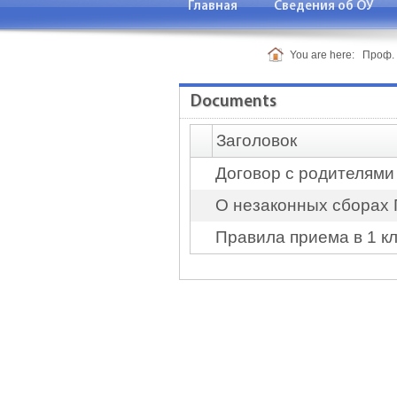
Главная
Сведения об ОУ
Контакт
You are here:
Проф.
Documents
Заголовок
Договор с родителями
О незаконных сборах 
Правила приема в 1 к