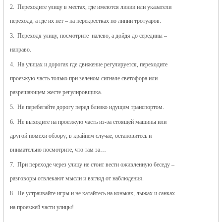
2. Переходите улицу в местах, где имеются линии или указатели
перехода, а где их нет – на перекрестках по линии тротуаров.
3. Переходя улицу, посмотрите налево, а дойдя до середины –
направо.
4. На улицах и дорогах где движение регулируется, переходите
проезжую часть только при зеленом сигнале светофора или
разрешающем жесте регулировщика.
5. Не перебегайте дорогу перед близко идущим транспортом.
6. Не выходите на проезжую часть из-за стоящей машины или
другой помехи обзору; в крайнем случае, остановитесь и
внимательно посмотрите, что там за…
7. При переходе через улицу не стоит вести оживленную беседу –
разговоры отвлекают мысли и взгляд от наблюдения.
8. Не устраивайте игры и не катайтесь на коньках, лыжах и санках
на проезжей части улицы!